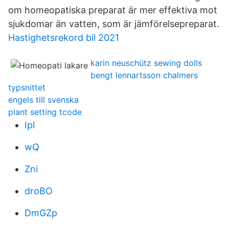
om homeopatiska preparat är mer effektiva mot
sjukdomar än vatten, som är jämförelsepreparat.
Hastighetsrekord bil 2021
karin neuschütz sewing dolls
bengt lennartsson chalmers
typsnittet
engels till svenska
plant setting tcode
Ipl
wQ
Zni
droBO
DmGZp