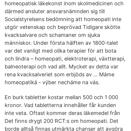
homeopatisk läkekonst inom skolmedicinen och
därmed ansluter ansvarsnämnden sig till
Socialstyrelsens bedömning att homeopati inte
utgör vetenskap och beprövad Tidigare skötte
kvacksalvare och schamaner om sjuka
människor. Under första hälften av 1800-talet
var det vanligt med olika terapier för att bota
och lindra – homeopati, elektroterapi, växtterapi,
balneoterapi och vad allt. Mycket av detta var
rena kvacksalveriet som erbjöds av … Máme
homeopatiká - výber necháme na vás.
En burk tabletter kostar mellan 500 och 1 000
kronor. Vad tabletterna innehåller får kunden
inte veta. Oftast kommer deras läkemedel från
Det finns drygt 200 RCT:s om homeopati. Det
borde alltså finnas utmärkta chanser att avgöra