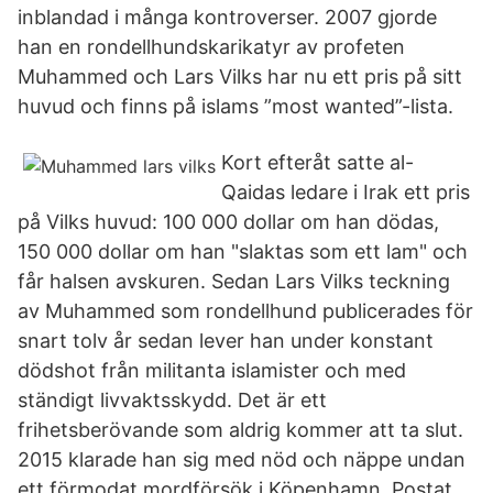
inblandad i många kontroverser. 2007 gjorde
han en rondellhundskarikatyr av profeten
Muhammed och Lars Vilks har nu ett pris på sitt
huvud och finns på islams ”most wanted”-lista.
Kort efteråt satte al-
Qaidas ledare i Irak ett pris
på Vilks huvud: 100 000 dollar om han dödas,
150 000 dollar om han "slaktas som ett lam" och
får halsen avskuren. Sedan Lars Vilks teckning
av Muhammed som rondellhund publicerades för
snart tolv år sedan lever han under konstant
dödshot från militanta islamister och med
ständigt livvaktsskydd. Det är ett
frihetsberövande som aldrig kommer att ta slut.
2015 klarade han sig med nöd och näppe undan
ett förmodat mordförsök i Köpenhamn. Postat