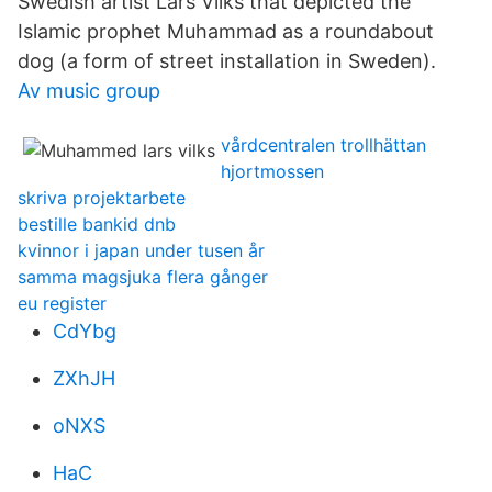
Swedish artist Lars Vilks that depicted the
Islamic prophet Muhammad as a roundabout
dog (a form of street installation in Sweden).
Av music group
vårdcentralen trollhättan
hjortmossen
skriva projektarbete
bestille bankid dnb
kvinnor i japan under tusen år
samma magsjuka flera gånger
eu register
CdYbg
ZXhJH
oNXS
HaC