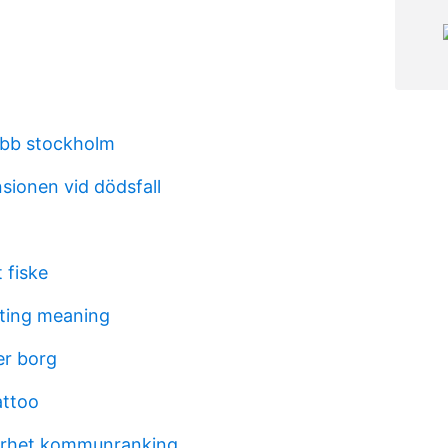
obb stockholm
sionen vid dödsfall
 fiske
ating meaning
er borg
attoo
barhet kommunranking