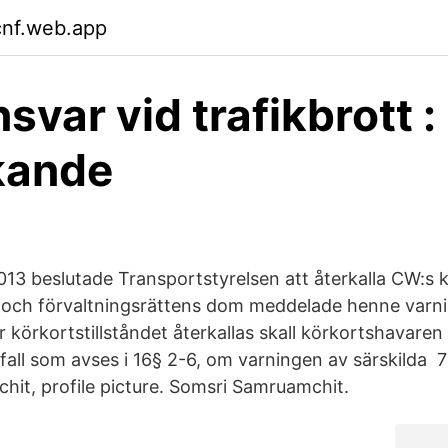
cnf.web.app
svar vid trafikbrott :
kande
013 beslutade Transportstyrelsen att återkalla CW:s 
och förvaltningsrättens dom meddelade henne varning
er körkortstillståndet återkallas skall körkortshavare
 fall som avses i 16§ 2-6, om varningen av särskilda 
it, profile picture. Somsri Samruamchit.