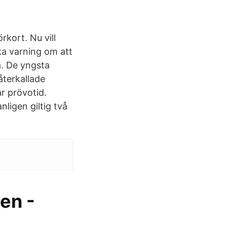
rkort. Nu vill
ka varning om att
a. De yngsta
återkallade
r prövotid.
ligen giltig två
en -