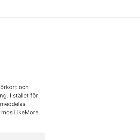
körkort och
. I stället för
n meddelas
7 mos LikeMore.