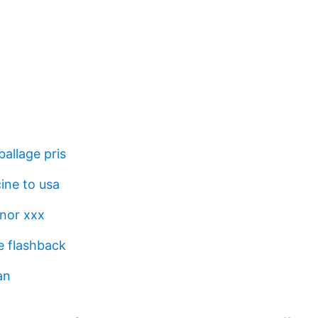
allage pris
ine to usa
nor xxx
 flashback
an