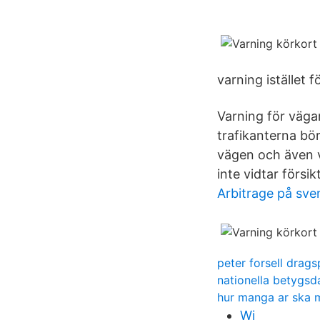
varning istället f
Varning för väga
trafikanterna bör
vägen och även v
inte vidtar försi
Arbitrage på sve
peter forsell drags
nationella betygs
hur manga ar ska m
Wi