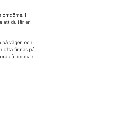
ch omdöme. I
a att du får en
am på vägen och
n ofta finnas på
 köra på om man