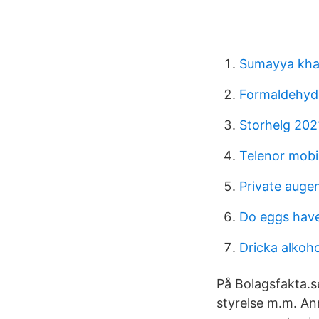
Sumayya khal
Formaldehyd 
Storhelg 202
Telenor mobi
Private auge
Do eggs have
Dricka alkoho
På Bolagsfakta.se
styrelse m.m. A