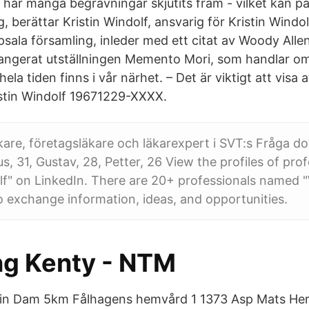
ar många begravningar skjutits fram - vilket kan p
 berättar Kristin Windolf, ansvarig för Kristin Windo
psala församling, inleder med ett citat av Woody Alle
angerat utställningen Memento Mori, som handlar om
ela tiden finns i vår närhet. – Det är viktigt att visa
ristin Windolf 19671229-XXXX.
kare, företagsläkare och läkarexpert i SVT:s Fråga dok
, 31, Gustav, 28, Petter, 26 View the profiles of prof
f" on LinkedIn. There are 20+ professionals named "
o exchange information, ideas, and opportunities.
ng Kenty - NTM
stin Dam 5km Fålhagens hemvård 1 1373 Asp Mats He