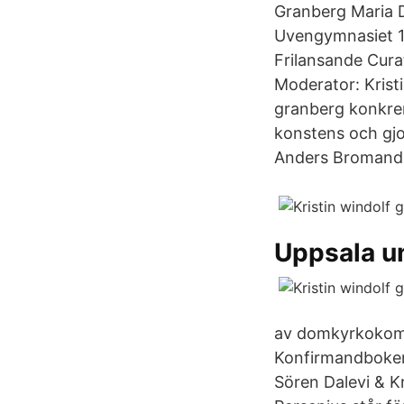
Granberg Maria 
Uvengymnasiet 1
Frilansande Cura
Moderator: Krist
granberg konkrem
konstens och gjo
Anders Bromande
Uppsala un
av domkyrkokommin
Konfirmandboken 
Sören Dalevi & K