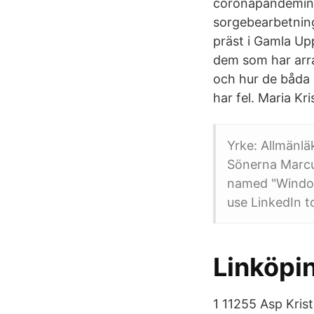
coronapandemin h
sorgebearbetning,
präst i Gamla Up
dem som har arr
och hur de båda h
har fel. Maria K
Yrke: Allmänlä
Sönerna Marcus
named "Windol
use LinkedIn t
Linköpi
1 11255 Asp Kri