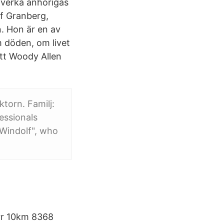
åverka anhörigas
lf Granberg,
n. Hon är en av
 döden, om livet
 att Woody Allen
torn. Familj:
essionals
Windolf", who
rr 10km 8368