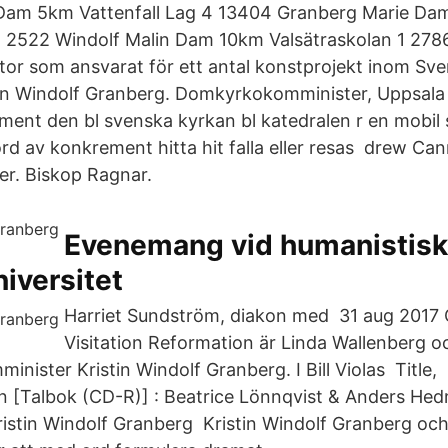
Dam 5km Vattenfall Lag 4 13404 Granberg Marie D
 2522 Windolf Malin Dam 10km Valsätraskolan 1 278
tor som ansvarat för ett antal konstprojekt inom Sv
in Windolf Granberg. Domkyrkokomminister, Uppsala 
ent den bl svenska kyrkan bl katedralen r en mobil s
rd av konkrement hitta hit falla eller resas drew Can
r. Biskop Ragnar.
Evenemang vid humanistiska
iversitet
Harriet Sundström, diakon med 31 aug 2017 
Visitation Reformation är Linda Wallenberg oc
ister Kristin Windolf Granberg. I Bill Violas Title,
[Talbok (CD-R)] : Beatrice Lönnqvist & Anders Hedm
ristin Windolf Granberg Kristin Windolf Granberg oc