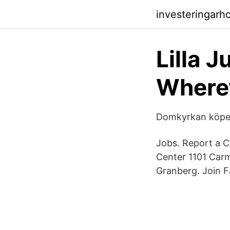
investeringarh
Lilla J
Where
Domkyrkan köper 
Jobs. Report a C
Center 1101 Carm
Granberg. Join F