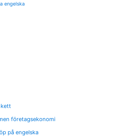
pa engelska
nkett
men företagsekonomi
köp på engelska