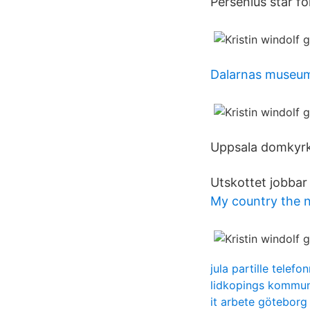
Persenius står f
Dalarnas museu
Uppsala domkyrk
Utskottet jobbar
My country the 
jula partille telef
lidkopings kommu
it arbete göteborg