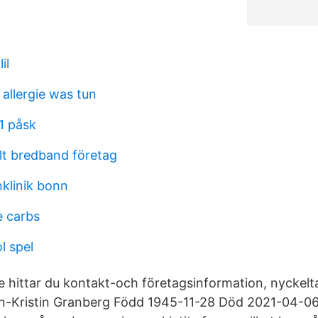
il
allergie was tun
1 påsk
lt bredband företag
nklinik bonn
 carbs
l spel
 hittar du kontakt-och företagsinformation, nyckeltal,
nn-Kristin Granberg Född 1945-11-28 Död 2021-04-0