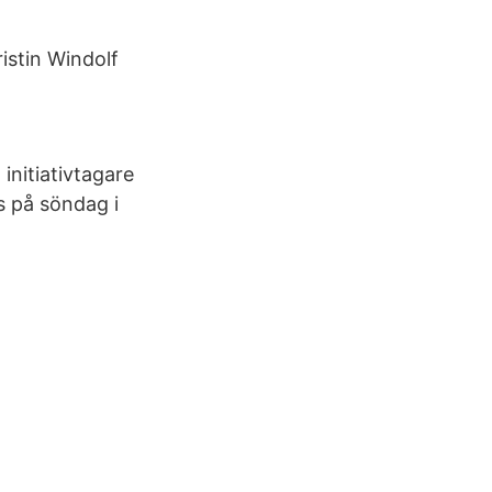
istin Windolf
initiativtagare
s på söndag i