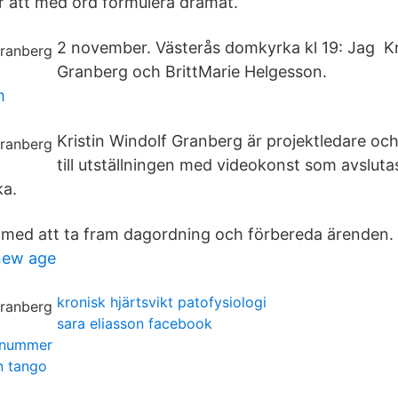
ör att med ord formulera dramat.
2 november. Västerås domkyrka kl 19: Jag Kr
Granberg och BrittMarie Helgesson.
m
Kristin Windolf Granberg är projektledare och 
till utställningen med videokonst som avsluta
a.
 med att ta fram dagordning och förbereda ärenden.
new age
kronisk hjärtsvikt patofysiologi
sara eliasson facebook
onnummer
n tango