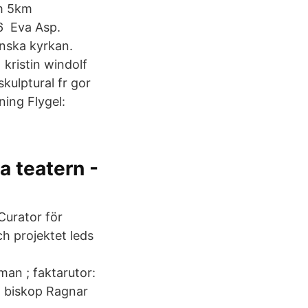
am 5km
6 Eva Asp.
enska kyrkan.
kristin windolf
kulptural fr gor
ning Flygel:
 teatern -
Curator för
h projektet leds
an ; faktarutor:
h biskop Ragnar