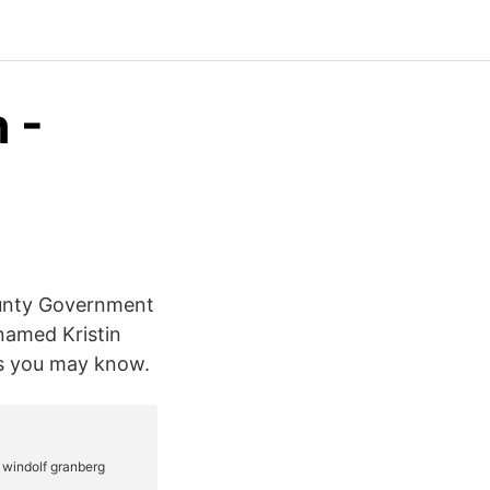
h -
ounty Government
named Kristin
rs you may know.