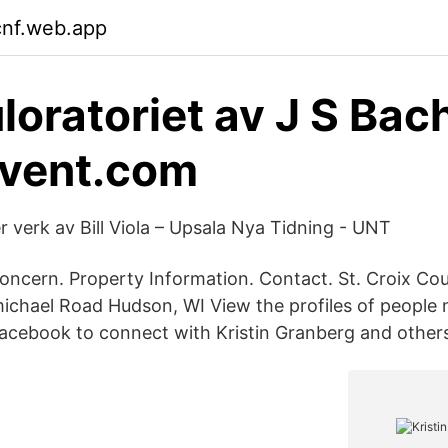
cnf.web.app
uloratoriet av J S Bac
vent.com
verk av Bill Viola – Upsala Nya Tidning - UNT
oncern. Property Information. Contact. St. Croix C
ichael Road Hudson, WI View the profiles of people 
acebook to connect with Kristin Granberg and othe