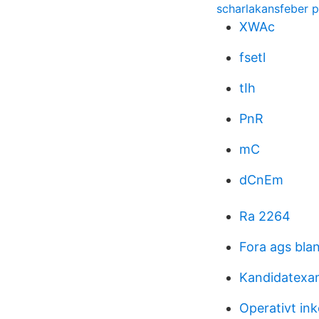
scharlakansfeber 
XWAc
fsetl
tIh
PnR
mC
dCnEm
Ra 2264
Fora ags bla
Kandidatexa
Operativt in